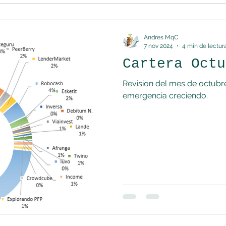
Andres MqC
7 nov 2024
4 min de lectur
Cartera Octu
Revision del mes de octubre
emergencia creciendo.