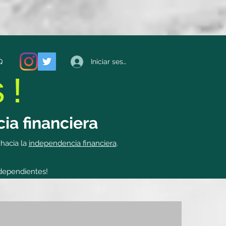
Iniciar sesión
Q
s!
ia financiera
 hacia la
independencia financiera
.
dependientes!