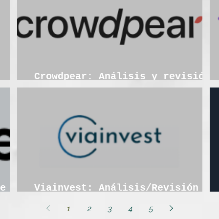
Crowdpear: Análisis y revisión
en profundidad 2026
e
Viainvest: Análisis/Revisión en
 más
profundidad
1
2
3
4
5