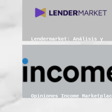
Lendermarket: Análisis y
Opiniones en profundidad
(Actualizado 2026)
Opiniones Income Marketplac
2026: ¿Es la plataforma P2P
segura?