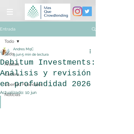
Entrada
Todo
Andres MqC
Todo
9 jun
5 min de lectura
Debitum Investments:
Análisis
Análisis y revisión
Cartera
en profundidad 2026
Libertad Financiera
Actualizado:
10 jun
Noticias