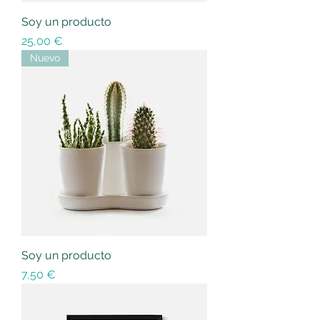
Soy un producto
Precio
25,00 €
Nuevo
Soy un producto
Precio
7,50 €