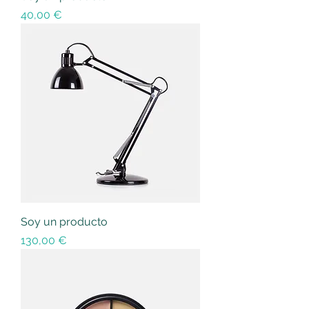
Precio
40,00 €
Soy un producto
Precio
130,00 €