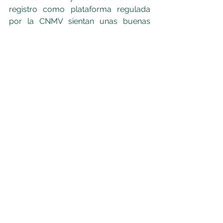
registro como plataforma regulada 
por la CNMV sientan unas buenas 
bases para crecer.
¿Y a ti que te parece? ¿Te animas a 
invertir en Criptalia?
Explorar Criptalia.
Cuéntanos en comentarios.
Muchas Gracias!
MasQueCrowdlending.com
crowdlending
inversion
ethereum
p2p
opinion
p2b
token
fiscalidad
cnmv
criptalia
trustpilot
españa
plataforma
plataforma financiacion participativa
blockchain
Análisis
Noticias