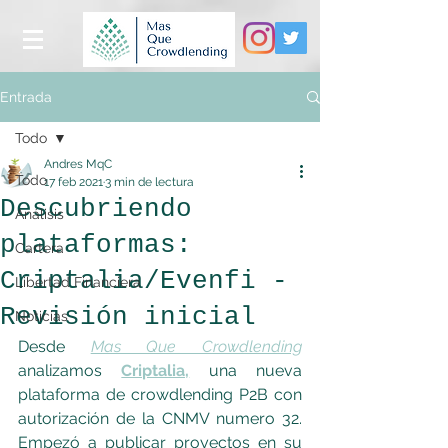
Entrada
Todo
Andres MqC
Todo
17 feb 2021
3 min de lectura
Descubriendo
Análisis
plataformas:
Cartera
Criptalia/Evenfi -
Libertad Financiera
Revisión inicial
Noticias
Desde 
Mas Que Crowdlending
analizamos 
Criptalia,
una nueva 
plataforma de crowdlending P2B con 
autorización de la CNMV numero 32. 
Empezó a publicar proyectos en su 