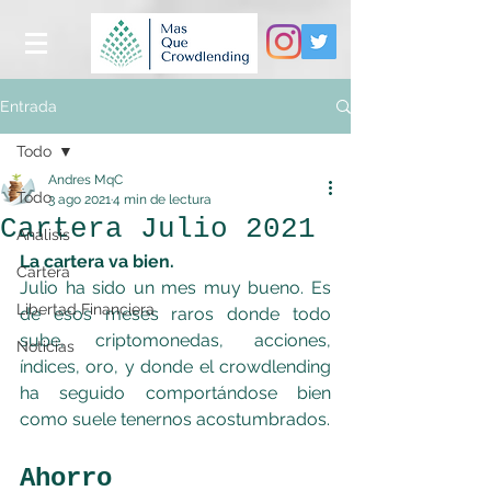
Entrada
Todo
Andres MqC
Todo
3 ago 2021
4 min de lectura
Cartera Julio 2021
Análisis
La cartera va bien.
Cartera
Julio ha sido un mes muy bueno. Es 
Libertad Financiera
de esos meses raros donde todo 
sube, criptomonedas, acciones, 
Noticias
índices, oro, y donde el crowdlending 
ha seguido comportándose bien 
como suele tenernos acostumbrados.
Ahorro