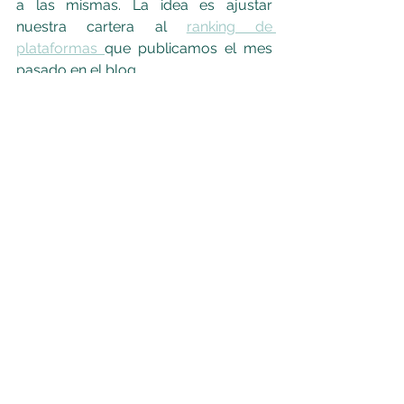
a las mismas. La idea es ajustar 
nuestra cartera al 
ranking de 
plataformas 
que publicamos el mes 
pasado en el blog. 
Continuarán mis aportaciones a 
Fondos indexados 
(Indexa)
 y la cartera 
DGI estará atenta a cualquier 
oportunidad que surja, aunque en 
principio tiene mas peso del esperado. 
También ajustaremos el DCA del plan 
de pensiones para alcanzar o estar 
bastante próximos a los 2000€ 
permitidos por año.
Espero les haya gustado mi resumen 
y si queréis registraros en alguna 
plataforma de las que uso, no dudéis 
en pasaros por  
"Plataformas"
 para 