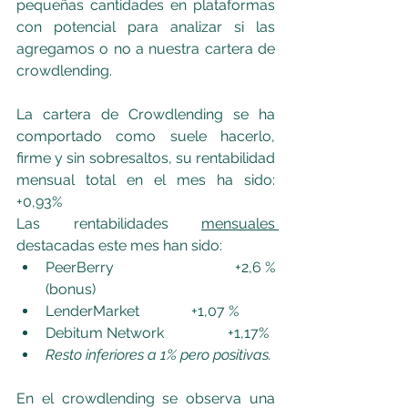
pequeñas cantidades en plataformas 
con potencial para analizar si las 
agregamos o no a nuestra cartera de 
crowdlending.
La cartera de Crowdlending se ha 
comportado como suele hacerlo, 
firme y sin sobresaltos, su rentabilidad 
mensual total en el mes ha sido: 
+0,93%
Las rentabilidades 
mensuales 
destacadas este mes han sido:   
PeerBerry             		+2,6 %  
(bonus)
LenderMarket		+1,07 %     
Debitum Network		+1,17%
Resto inferiores a 1% pero positivas.
En el crowdlending se observa una 