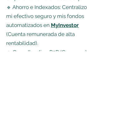
🔹 Ahorro e Indexados: Centralizo
mi efectivo seguro y mis fondos
automatizados en
MyInvestor
(Cuenta remunerada de alta
rentabilidad).
🔹 Crowdlending P2P (Consumo):
Invierto con la seguridad de la
regulación europea en
Nectaro
(1%
de cashback de bienvenida).
🔹 Crowdlending P2B (Empresas):
Diversifica en proyectos
corporativos regulados a través de
Debitum Network
.
🔹 Crowdfunding Inmobiliario: Mis
proyectos con garantía hipotecaria